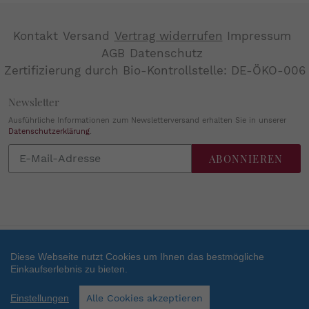
Kontakt
Versand
Vertrag widerrufen
Impressum
AGB
Datenschutz
Zertifizierung durch Bio-Kontrollstelle: DE-ÖKO-006
Newsletter
Ausführliche Informationen zum Newsletterversand erhalten Sie in unserer
Datenschutzerklärung
.
Abonnieren
ABONNIEREN
Sie
unsere
Mailingliste
Diese Webseite nutzt Cookies um Ihnen das bestmögliche
Zahlungsarten
Einkaufserlebnis zu bieten.
SEHR GUT
(4.84 / 5)
Facebook
Instagram
Einstellungen
Alle Cookies akzeptieren
aus
38
Bewertungen bei: shopvote.de ⓘ
Informationen zur Echtheit der Bewertungen