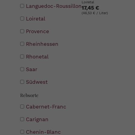
Loiretal
Languedoc-Roussillon
17,45 €
(46,53 € / Liter)
Loiretal
Provence
Rheinhessen
Rhonetal
Saar
Südwest
Rebsorte
Cabernet-Franc
Carignan
Chenin-Blanc