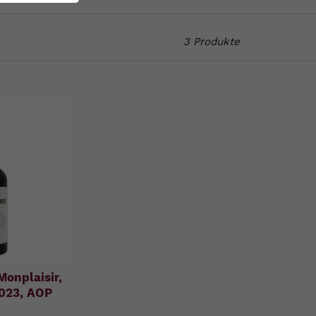
3 Produkte
onplaisir,
2023, AOP