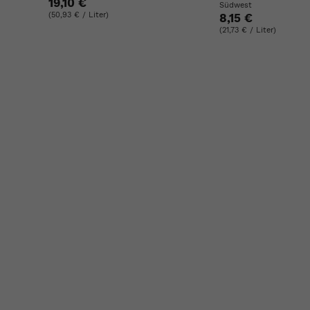
19,10 €
Südwest
(50,93 € / Liter)
8,15 €
(21,73 € / Liter)