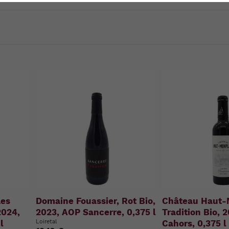
u
n
g
:
Les
Domaine Fouassier, Rot Bio,
Château Haut-M
2024,
2023, AOP Sancerre, 0,375 l
Tradition Bio, 
l
Loiretal
Cahors, 0,375 l