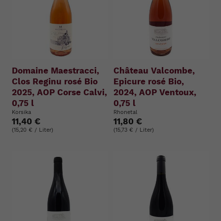
Domaine Maestracci,
Château Valcombe,
Clos Reginu rosé Bio
Epicure rosé Bio,
2025, AOP Corse Calvi,
2024, AOP Ventoux,
0,75 l
0,75 l
Korsika
Rhonetal
11,40 €
11,80 €
(15,20 € / Liter)
(15,73 € / Liter)