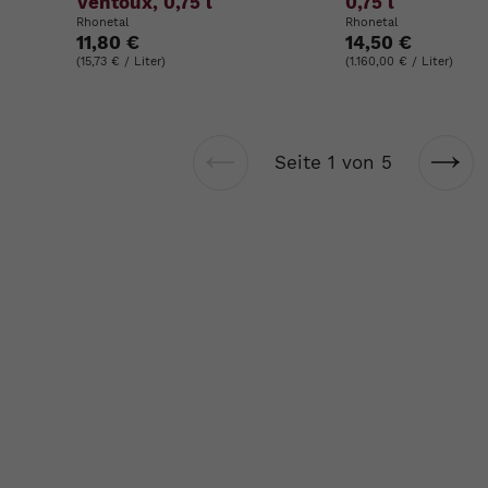
Ventoux, 0,75 l
0,75 l
Rhonetal
Rhonetal
11,80 €
14,50 €
(15,73 € / Liter)
(1.160,00 € / Liter)
Seite 1 von 5
Vorherige
Näch
Seite
Seit