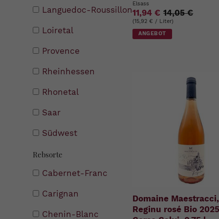
Elsass
Languedoc-Roussillon
11,94 €
14,05 €
(15,92 € / Liter)
Loiretal
ANGEBOT
Provence
Rheinhessen
Rhonetal
Saar
Südwest
Rebsorte
Cabernet-Franc
Carignan
Domaine Maestracci,
Reginu rosé Bio 202
Chenin-Blanc