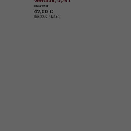
Ventoux, 0,75 l
Rhonetal
42,00 €
(56,00 € / Liter)
ste
e