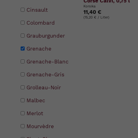
Corse Calvi, 0,75 l
Korsika
Cinsault
11,40 €
(15,20 € / Liter)
Colombard
Grauburgunder
Grenache
Grenache-Blanc
Grenache-Gris
Grolleau-Noir
Malbec
Merlot
Mourvèdre