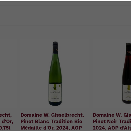
u
n
g
:
echt,
Domaine W. Gisselbrecht,
Domaine W. Gis
 d'Or,
Pinot Blanc Tradition Bio
Pinot Noir Tradi
0,75l
Médaille d'Or, 2024, AOP
2024, AOP d'Als