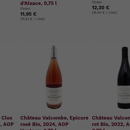
d'Alsace, 0,75 l
Elsass
12,30 €
Elsass
(16,40 € / Liter)
11,95 €
(15,93 € / Liter)
 Clos
Château Valcombe, Epicure
Château Valco
5, AOP
rosé Bio, 2024, AOP
rot Bio, 2022, 