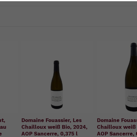
u
n
g
:
t,
Domaine Fouassier, Les
Domaine Fouass
eau
Chailloux weiß Bio, 2024,
Chailloux weiß 
e
AOP Sancerre, 0,375 l
AOP Sancerre, 0