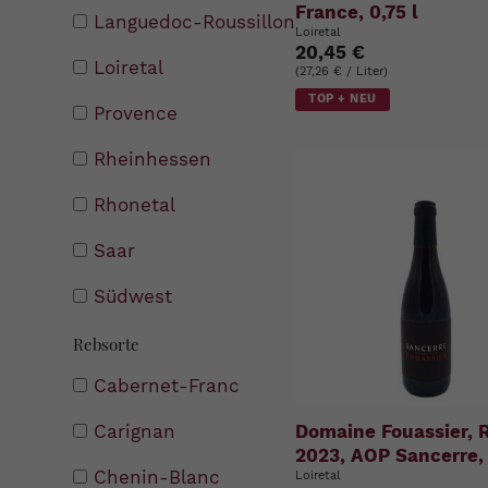
France, 0,75 l
Languedoc-Roussillon
Loiretal
20,45 €
Loiretal
(27,26 € / Liter)
TOP + NEU
Provence
Rheinhessen
Rhonetal
Saar
Südwest
Rebsorte
Cabernet-Franc
Domaine Fouassier, R
Carignan
2023, AOP Sancerre, 
Chenin-Blanc
Loiretal