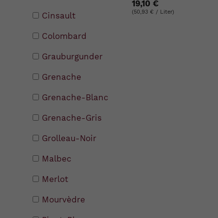
19,10 €
(50,93 € / Liter)
Cinsault
Colombard
Grauburgunder
Grenache
Grenache-Blanc
Grenache-Gris
Grolleau-Noir
Malbec
Merlot
Mourvèdre