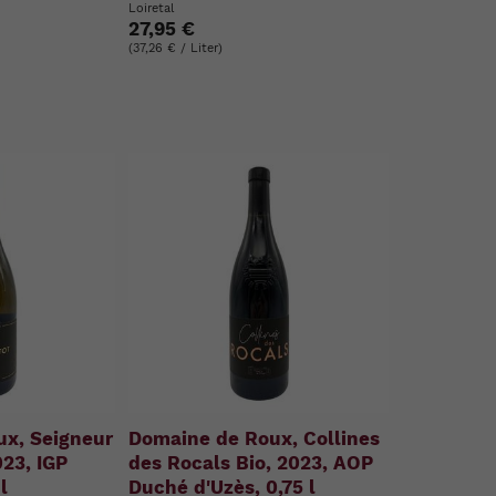
Loiretal
27,95 €
(37,26 € / Liter)
x, Seigneur
Domaine de Roux, Collines
023, IGP
des Rocals Bio, 2023, AOP
l
Duché d'Uzès, 0,75 l