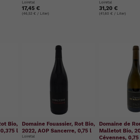
Loiretal
Loiretal
17,45 €
31,20 €
(46,53 € / Liter)
(41,60 € / Liter)
ot Bio,
Domaine Fouassier, Rot Bio,
Domaine de Rou
0,375 l
2022, AOP Sancerre, 0,75 l
Malletot Bio, 2
Loiretal
Cévennes, 0,75 