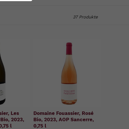
37 Produkte
ier, Les
Domaine Fouassier, Rosé
Bio, 2023,
Bio, 2023, AOP Sancerre,
,75 l
0,75 l