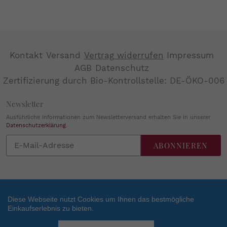
Kontakt
Versand
Vertrag widerrufen
Impressum
AGB
Datenschutz
Zertifizierung durch Bio-Kontrollstelle: DE-ÖKO-006
Newsletter
Ausführliche Informationen zum Newsletterversand erhalten Sie in unserer
Datenschutzerklärung
.
Abonnieren
ABONNIEREN
Sie
unsere
Mailingliste
Diese Webseite nutzt Cookies um Ihnen das bestmögliche
Einkaufserlebnis zu bieten.
Zahlungsarten
SEHR GUT
(4.84 / 5)