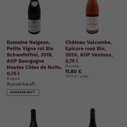
Domaine Naigeon,
Château Valcombe,
Petite Vigne rot Bio
Epicure rosé Bio,
Schwefelfrei, 2019,
2024, AOP Ventoux,
AOP Bourgogne
0,75 l
Hautes Côtes de Nuits,
Rhonetal
11,80 €
0,75 l
(15,73 € / Liter)
Burgund
Ausverkauft
AUSVERKAUFT