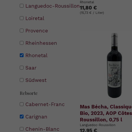
Rhonetal
Languedoc-Roussillon
11,80 €
(15,73 € / Liter)
Loiretal
Provence
Rheinhessen
Rhonetal
Saar
Südwest
Rebsorte
Cabernet-Franc
Mas Bécha, Classiqu
Bio, 2023, AOP Côte
Carignan
Roussillon, 0,75 l
Languedoc-Roussillon
Chenin-Blanc
12,95 €