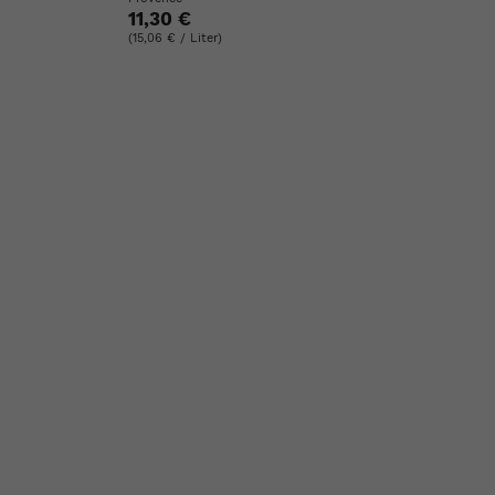
11,30 €
(15,06 € / Liter)
ste
e