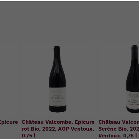
u
n
g
:
Epicure
Château Valcombe, Epicure
Château Valco
rot Bio, 2022, AOP Ventoux,
Serène Bio, 20
0,75 l
Ventoux, 0,75 l