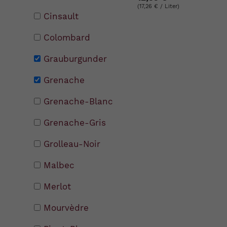
(17,26 € / Liter)
Cinsault
Colombard
Grauburgunder
Grenache
Grenache-Blanc
Grenache-Gris
Grolleau-Noir
Malbec
Merlot
Mourvèdre