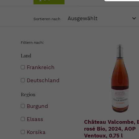
Sortieren nach
Filtern nach:
Land
Frankreich
Deutschland
Region
Burgund
Elsass
Château Valcombe, 
rosé Bio, 2024, AOP
Korsika
Ventoux, 0,75 l