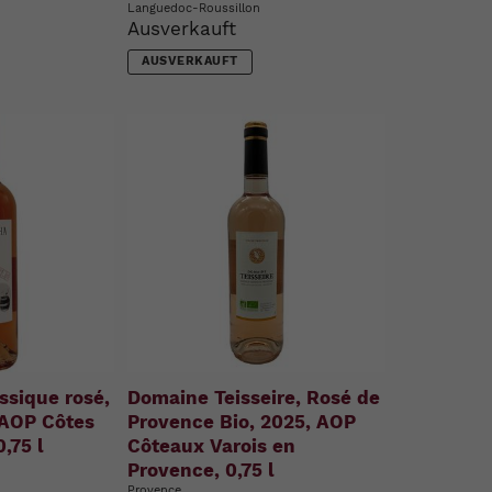
Languedoc-Roussillon
Ausverkauft
AUSVERKAUFT
ssique rosé,
Domaine Teisseire, Rosé de
 AOP Côtes
Provence Bio, 2025, AOP
,75 l
Côteaux Varois en
Provence, 0,75 l
Provence