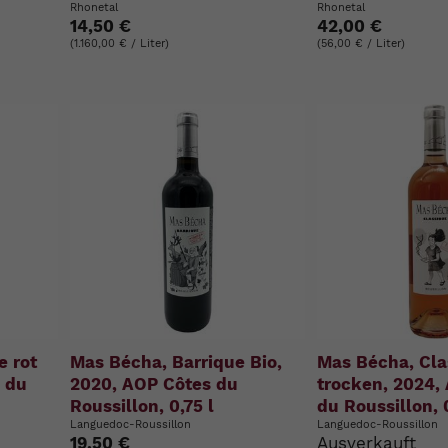
Rhonetal
Rhonetal
14,50 €
42,00 €
(1.160,00 € / Liter)
(56,00 € / Liter)
e rot
Mas Bécha, Barrique Bio,
Mas Bécha, Cla
s du
2020, AOP Côtes du
trocken, 2024,
Roussillon, 0,75 l
du Roussillon, 0
Languedoc-Roussillon
Languedoc-Roussillon
19,50 €
Ausverkauft