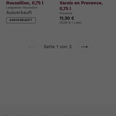
Roussillon, 0,75 l
Varois en Provence,
Languedoc-Roussillon
0,75 l
Ausverkauft
Provence
11,30 €
AUSVERKAUFT
(15,06 € / Liter)
Seite 1 von 2
Vorherige
Nächste
Seite
Seite