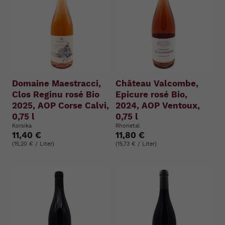
Domaine Maestracci,
Château Valcombe,
Clos Reginu rosé Bio
Epicure rosé Bio,
2025, AOP Corse Calvi,
2024, AOP Ventoux,
0,75 l
0,75 l
Korsika
Rhonetal
11,40 €
11,80 €
(15,20 € / Liter)
(15,73 € / Liter)