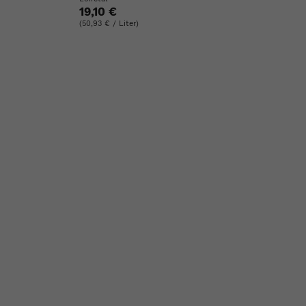
19,10 €
(50,93 € / Liter)
ste
e