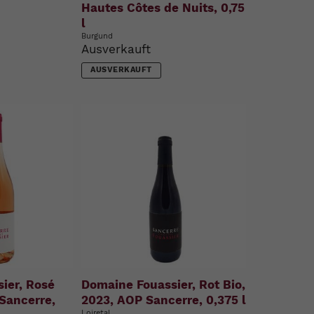
Hautes Côtes de Nuits, 0,75
l
Burgund
Ausverkauft
AUSVERKAUFT
ier, Rosé
Domaine Fouassier, Rot Bio,
 Sancerre,
2023, AOP Sancerre, 0,375 l
Loiretal