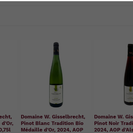
u
n
g
:
echt,
Domaine W. Gisselbrecht,
Domaine W. Gis
 d'Or,
Pinot Blanc Tradition Bio
Pinot Noir Tradi
0,75l
Médaille d'Or, 2024, AOP
2024, AOP d'Als