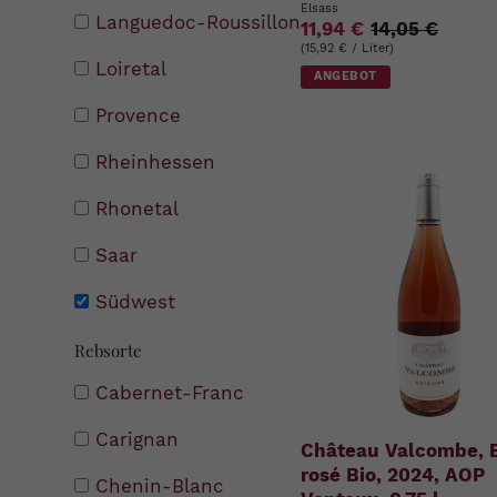
Elsass
Languedoc-Roussillon
11,94 €
14,05 €
(15,92 € / Liter)
Loiretal
ANGEBOT
Provence
Rheinhessen
Rhonetal
Saar
Südwest
Rebsorte
Cabernet-Franc
Carignan
Château Valcombe, 
rosé Bio, 2024, AOP
Chenin-Blanc