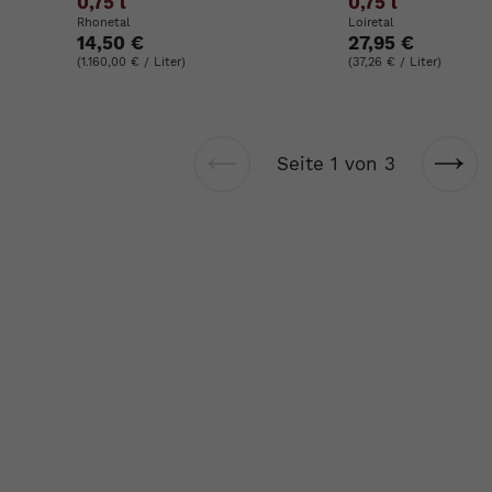
0,75 l
0,75 l
Rhonetal
Loiretal
14,50 €
27,95 €
(1.160,00 € / Liter)
(37,26 € / Liter)
Seite 1 von 3
Vorherige
Näch
Seite
Seit