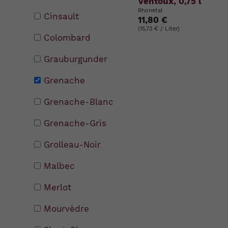
Ventoux, 0,75 l
Rhonetal
Cinsault
11,80 €
(15,73 € / Liter)
Colombard
Grauburgunder
Grenache
Grenache-Blanc
Grenache-Gris
Grolleau-Noir
Malbec
Merlot
Mourvèdre