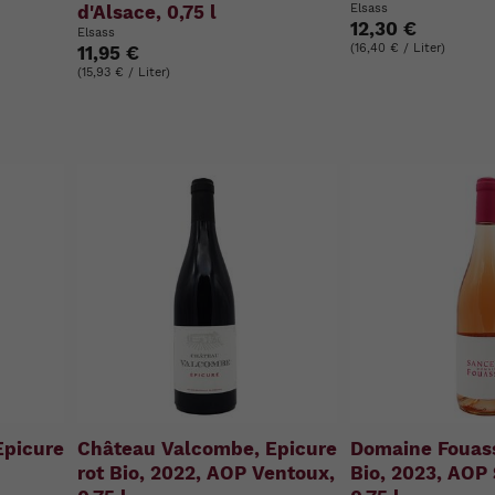
d'Alsace, 0,75 l
Elsass
12,30 €
Elsass
(16,40 € / Liter)
11,95 €
(15,93 € / Liter)
Epicure
Château Valcombe, Epicure
Domaine Fouass
rot Bio, 2022, AOP Ventoux,
Bio, 2023, AOP