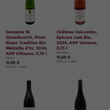
Domaine W.
Château Valcombe,
Gisselbrecht, Pinot
Epicure rosé Bio,
Blanc Tradition Bio
2024, AOP Ventoux,
Médaille d'Or, 2024,
0,75 l
AOP d'Alsace, 0,75 l
Rhonetal
11,80 €
Elsass
(15,73 € / Liter)
11,95 €
(15,93 € / Liter)