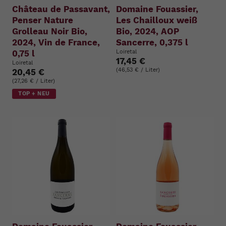
Château de Passavant,
Domaine Fouassier,
Penser Nature
Les Chailloux weiß
Grolleau Noir Bio,
Bio, 2024, AOP
2024, Vin de France,
Sancerre, 0,375 l
0,75 l
Loiretal
17,45 €
Loiretal
(46,53 € / Liter)
20,45 €
(27,26 € / Liter)
TOP + NEU