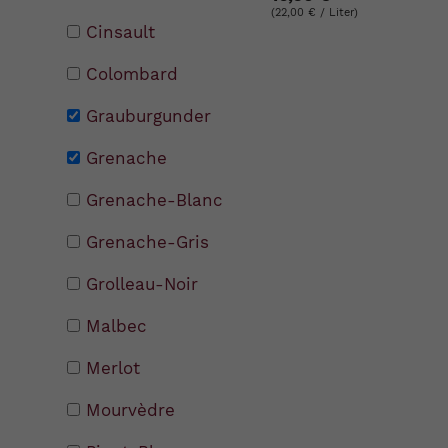
(22,00 € / Liter)
Cinsault
Colombard
Grauburgunder
Grenache
Grenache-Blanc
Grenache-Gris
Grolleau-Noir
Malbec
Merlot
Mourvèdre