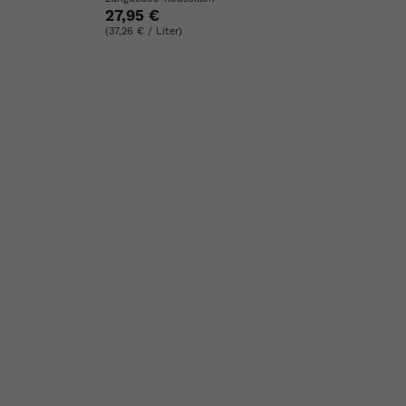
27,95 €
(37,26 € / Liter)
ste
e