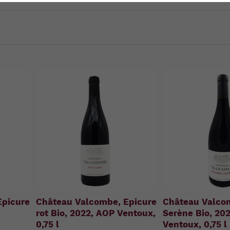
u
n
g
:
Epicure
Château Valcombe, Epicure
Château Valco
rot Bio, 2022, AOP Ventoux,
Serène Bio, 20
0,75 l
Ventoux, 0,75 l