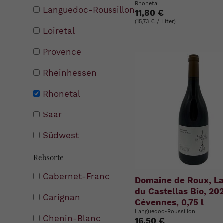
Rhonetal
Languedoc-Roussillon
11,80 €
(15,73 € / Liter)
Loiretal
Provence
Rheinhessen
Rhonetal
Saar
Südwest
Rebsorte
Cabernet-Franc
Domaine de Roux, La
du Castellas Bio, 202
Carignan
Cévennes, 0,75 l
Languedoc-Roussillon
Chenin-Blanc
16,50 €