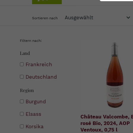
Sortieren nach
Filtern nach:
Land
Frankreich
Deutschland
Region
Burgund
Elsass
Château Valcombe, 
rosé Bio, 2024, AOP
Korsika
Ventoux, 0,75 l