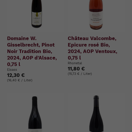
Domaine W.
Château Valcombe,
Gisselbrecht, Pinot
Epicure rosé Bio,
Noir Tradition Bio,
2024, AOP Ventoux,
2024, AOP d'Alsace,
0,75 l
0,75 l
Rhonetal
11,80 €
Elsass
(15,73 € / Liter)
12,30 €
(16,40 € / Liter)