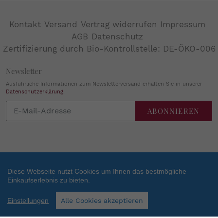
Kontakt
Versand
Vertrag widerrufen
Impressum
AGB
Datenschutz
Zertifizierung durch Bio-Kontrollstelle: DE-ÖKO-006
Newsletter
Ausführliche Informationen zum Newsletterversand erhalten Sie in unserer
Datenschutzerklärung
.
Abonnieren
ABONNIEREN
Sie
unsere
Mailingliste
Diese Webseite nutzt Cookies um Ihnen das bestmögliche
Einkaufserlebnis zu bieten.
Zahlungsarten
SEHR GUT
(4.84 / 5)
Einstellungen
Alle Cookies akzeptieren
aus
38
Bewertungen bei: shopvote.de ⓘ
Informationen zur Echtheit der Bewertungen
Facebook
Instagram