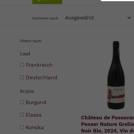
Sortieren nach
Filtern nach:
Land
Frankreich
Deutschland
Region
Burgund
Elsass
Château de Passavan
Penser Nature Groll
Korsika
Noir Bio, 2024, Vin d