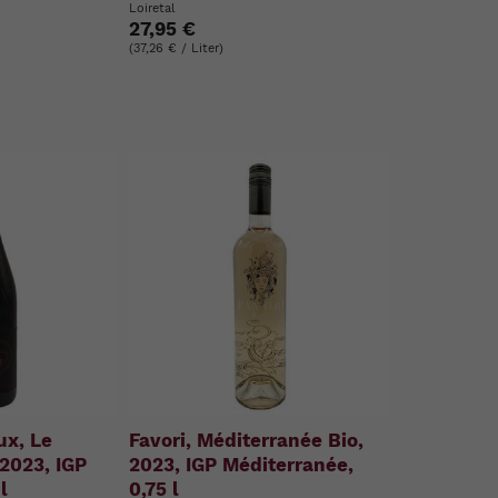
Loiretal
27,95 €
(37,26 € / Liter)
ux, Le
Favori, Méditerranée Bio,
 2023, IGP
2023, IGP Méditerranée,
l
0,75 l