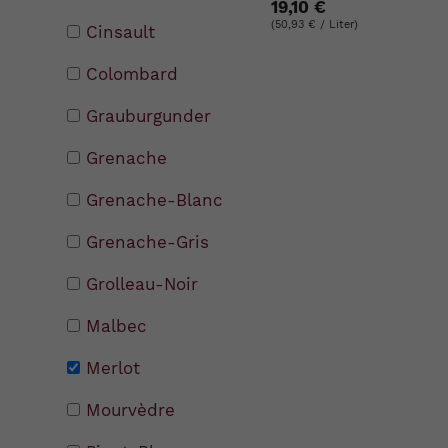
19,10 €
(50,93 € / Liter)
Cinsault
Colombard
Grauburgunder
Grenache
Grenache-Blanc
Grenache-Gris
Grolleau-Noir
Malbec
Merlot
Mourvèdre