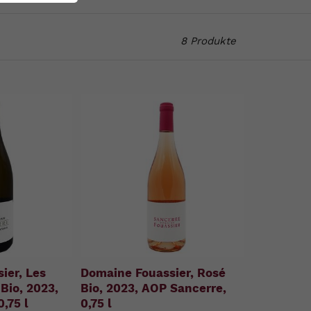
8 Produkte
ier, Les
Domaine Fouassier, Rosé
Bio, 2023,
Bio, 2023, AOP Sancerre,
,75 l
0,75 l