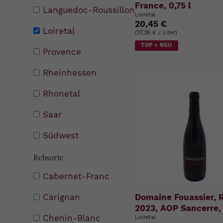
France, 0,75 l
Languedoc-Roussillon
Loiretal
20,45 €
Loiretal
(27,26 € / Liter)
TOP + NEU
Provence
Rheinhessen
Rhonetal
Saar
Südwest
Rebsorte
Cabernet-Franc
Domaine Fouassier, R
Carignan
2023, AOP Sancerre, 
Chenin-Blanc
Loiretal