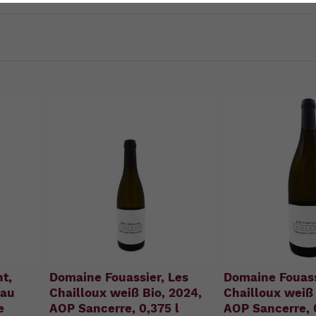
u
n
g
:
t,
Domaine Fouassier, Les
Domaine Fouass
eau
Chailloux weiß Bio, 2024,
Chailloux weiß 
e
AOP Sancerre, 0,375 l
AOP Sancerre, 0