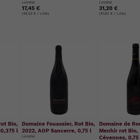
Loiretal
Loiretal
17,45 €
31,20 €
(46,53 € / Liter)
(41,60 € / Liter)
ot Bio,
Domaine Fouassier, Rot Bio,
Domaine de Ro
0,375 l
2022, AOP Sancerre, 0,75 l
Menhir rot Bio,
Loiretal
Cévennes, 0,75 