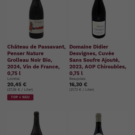
Château de Passavant,
Domaine Didier
Penser Nature
Desvignes, Cuvée
Grolleau Noir Bio,
Sans Soufre Ajouté,
2024, Vin de France,
2023, AOP Chiroubles,
0,75 l
0,75 l
Loiretal
Beaujolais
20,45 €
16,30 €
(27,26 € / Liter)
(21,73 € / Liter)
TOP + NEU