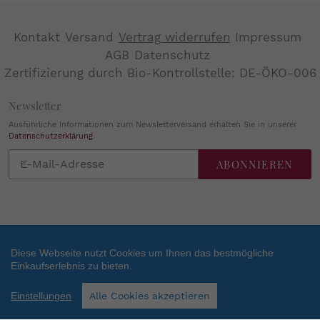
Kontakt
Versand
Vertrag widerrufen
Impressum
AGB
Datenschutz
Zertifizierung durch Bio-Kontrollstelle: DE-ÖKO-006
Newsletter
Ausführliche Informationen zum Newsletterversand erhalten Sie in unserer
Datenschutzerklärung
.
Abonnieren
ABONNIEREN
Sie
unsere
Mailingliste
Diese Webseite nutzt Cookies um Ihnen das bestmögliche
Einkaufserlebnis zu bieten.
Zahlungsarten
SEHR GUT
(4.84 / 5)
Einstellungen
Alle Cookies akzeptieren
aus
38
Bewertungen bei: shopvote.de ⓘ
Informationen zur Echtheit der Bewertungen
Facebook
Instagram