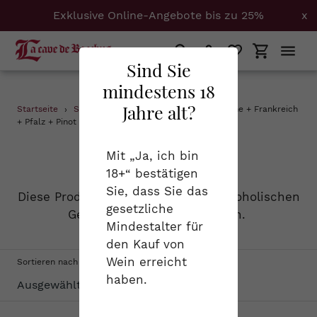
Exklusive Online-Angebote bis zu 25%
x
Suchen
Einloggen
Einkaufs
Sind Sie
mindestens 18
Direkt
Jahre alt?
Startseite
›
Schaumweine
›
0.25 + 1.5 + Champagne + Frankreich
zum
+ Pfalz + Pinot Meunier + Pinot-Meunier
Inhalt
S
Schaumweine
Mit „Ja, ich bin
18+“ bestätigen
a
Sie, dass Sie das
Diese Produktgruppe vereint alle alkoholischen
m
gesetzliche
Getränke, die schön prickeln.
Mindestalter für
m
den Kauf von
l
Wein erreicht
Sortieren nach
haben.
u
n