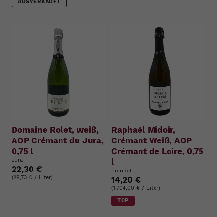
AUSVERKAUFT
Domaine Rolet, weiß,
Raphaël Midoir,
AOP Crémant du Jura,
Crémant Weiß, AOP
0,75 l
Crémant de Loire, 0,75
Jura
l
22,30 €
Loiretal
(29,73 € / Liter)
14,20 €
(1.704,00 € / Liter)
TOP