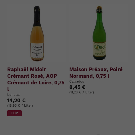
Raphaël Midoir
Maison Préaux, Poiré
Crémant Rosé, AOP
Normand, 0,75 l
Crémant de Loire, 0,75
Calvados
8,45 €
l
(11,26 € / Liter)
Loiretal
14,20 €
(18,93 € / Liter)
TOP