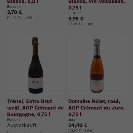
Blancs, 0,2 l
Blancs, Vin Mousseux,
Burgund
0,75 l
3,70 €
Burgund
(18,50 € / Liter)
9,95 €
(13,26 € / Liter)
Trénel, Extra Brut
Domaine Rolet, rosé,
weiß, AOP Crémant de
AOP Crémant du Jura,
Bourgogne, 0,75 l
0,75 l
Burgund
Jura
Ausverkauft
24,40 €
(32,53 € / Liter)