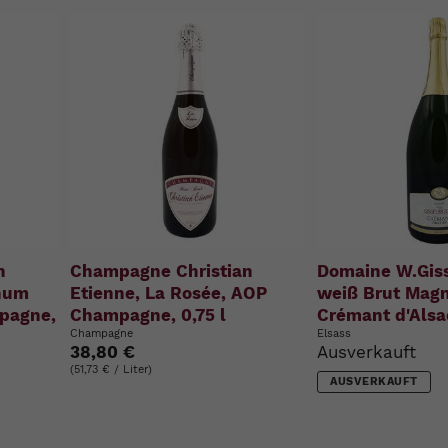
n
Champagne Christian
Domaine W.Giss
num
Etienne, La Rosée, AOP
weiß Brut Mag
mpagne,
Champagne, 0,75 l
Crémant d'Alsac
Champagne
Elsass
38,80 €
Ausverkauft
(51,73 € / Liter)
AUSVERKAUFT