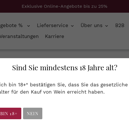
Exklusive Online-Angebote bis zu 25%
ngebote %
Lieferservice
Über uns
B2B
Veranstaltungen
Karriere
+ Spätburgunder
Sind Sie mindestens 18 Jahre alt?
S
Schaumweine
 ich bin 18+“ bestätigen Sie, dass Sie das gesetzliche
a
lter für den Kauf von Wein erreicht haben.
tgruppe vereint alle alkoholischen Getränke, die sc
m
m
 BIN 18+
NEIN
l