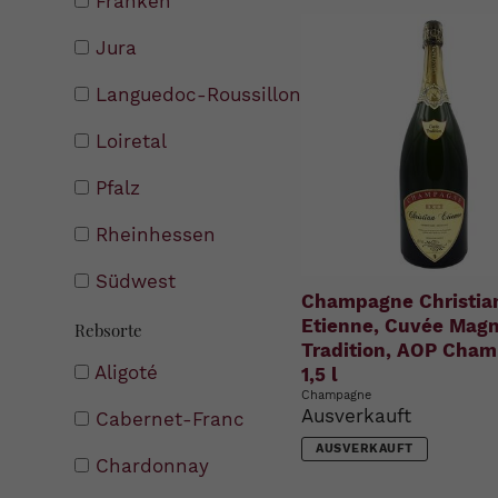
Franken
Jura
Languedoc-Roussillon
Loiretal
Pfalz
Rheinhessen
Südwest
Champagne Christia
Etienne, Cuvée Mag
Rebsorte
Tradition, AOP Cha
Aligoté
1,5 l
Champagne
Ausverkauft
Cabernet-Franc
AUSVERKAUFT
Chardonnay