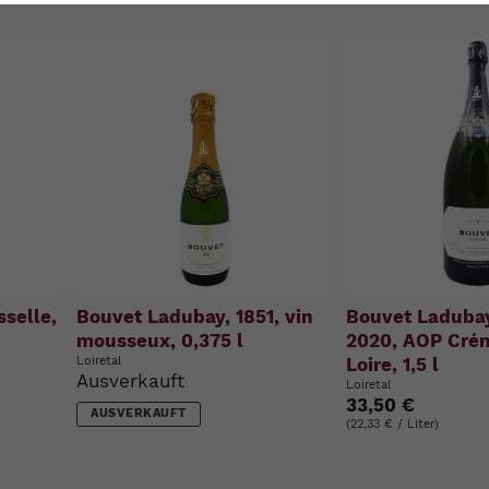
u
n
g
:
selle,
Bouvet Ladubay, 1851, vin
Bouvet Ladubay
mousseux, 0,375 l
2020, AOP Cré
Loiretal
Loire, 1,5 l
Ausverkauft
Loiretal
33,50 €
AUSVERKAUFT
(22,33 € / Liter)