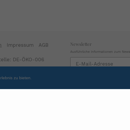
Newsletter
n
Impressum
AGB
Ausführliche Informationen zum Newsl
stelle: DE-ÖKO-006
Abonnieren
Sie
unsere
lebnis zu bieten.
Mailingliste