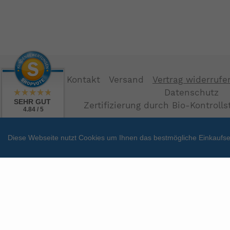
Kontakt
Versand
Vertrag widerrufe
Datenschutz
SEHR GUT
Zertifizierung durch Bio-Kontroll
4.84 / 5
aus 38 Bewertungen
bei: shopvote.de
Diese Webseite nutzt Cookies um Ihnen das bestmögliche Einkaufser
Zahlungsarten