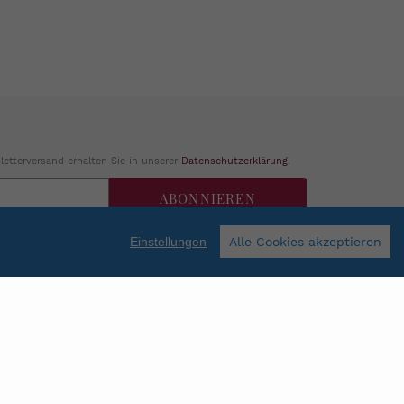
etterversand erhalten Sie in unserer
Datenschutzerklärung
.
ABONNIEREN
Einstellungen
Alle Cookies akzeptieren
Facebook
Instagram
Shop erstellt mit VersaCommerce.