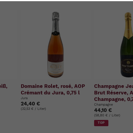
u
n
g
:
iß,
Domaine Rolet, rosé, AOP
Champagne Jea
Crémant du Jura, 0,75 l
Brut Réserve, 
Jura
Champagne, 0,7
24,40 €
Champagne
(32,53 € / Liter)
44,10 €
(58,80 € / Liter)
TOP