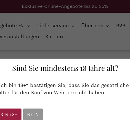
Exklusive Online-Angebote bis zu 25%
ngebote %
Lieferservice
Über uns
B2B
Veranstaltungen
Karriere
 Pinot Noir + Pinot noir + Pinot-Noir + Südwest + Weißburgunder
Sind Sie mindestens 18 Jahre alt?
S
Schaumweine
 ich bin 18+“ bestätigen Sie, dass Sie das gesetzliche
a
lter für den Kauf von Wein erreicht haben.
tgruppe vereint alle alkoholischen Getränke, die sc
m
m
 BIN 18+
NEIN
l