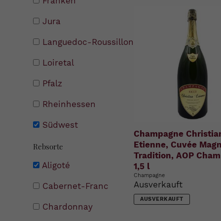
Franken
Jura
Languedoc-Roussillon
Loiretal
Pfalz
Rheinhessen
Südwest
Champagne Christia
Etienne, Cuvée Mag
Rebsorte
Tradition, AOP Cha
Aligoté
1,5 l
Champagne
Ausverkauft
Cabernet-Franc
AUSVERKAUFT
Chardonnay