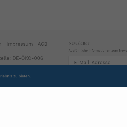
Newsletter
n
Impressum
AGB
Ausführliche Informationen zum Newsl
stelle: DE-ÖKO-006
Abonnieren
Sie
unsere
lebnis zu bieten.
Mailingliste