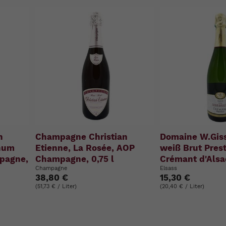
n
Champagne Christian
Domaine W.Giss
num
Etienne, La Rosée, AOP
weiß Brut Pres
mpagne,
Champagne, 0,75 l
Crémant d'Alsac
Champagne
Elsass
38,80 €
15,30 €
(51,73 € / Liter)
(20,40 € / Liter)