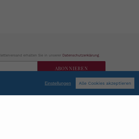
etterversand erhalten Sie in unserer
Datenschutzerklärung
.
ABONNIEREN
Einstellungen
Alle Cookies akzeptieren
Facebook
Instagram
Shop erstellt mit VersaCommerce.