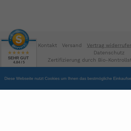
Kontakt
Versand
Vertrag widerrufe
Datenschutz
SEHR GUT
Zertifizierung durch Bio-Kontroll
4.84 / 5
aus 38 Bewertungen
bei: shopvote.de
Diese Webseite nutzt Cookies um Ihnen das bestmögliche Einkaufser
Zahlungsarten