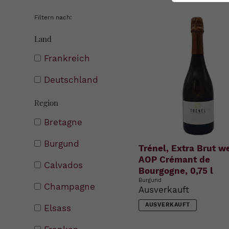
Filtern nach:
Land
Frankreich
Deutschland
Region
Bretagne
Burgund
Trénel, Extra Brut we
AOP Crémant de
Calvados
Bourgogne, 0,75 l
Burgund
Champagne
Ausverkauft
AUSVERKAUFT
Elsass