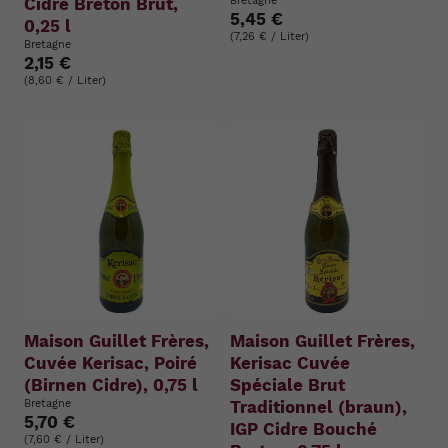
Cidre Breton Brut,
Bretagne
5,45 €
0,25 l
(7,26 € / Liter)
Bretagne
2,15 €
(8,60 € / Liter)
Maison Guillet Frères,
Maison Guillet Frères,
Cuvée Kerisac, Poiré
Kerisac Cuvée
(Birnen Cidre), 0,75 l
Spéciale Brut
Bretagne
Traditionnel (braun),
5,70 €
IGP Cidre Bouché
(7,60 € / Liter)