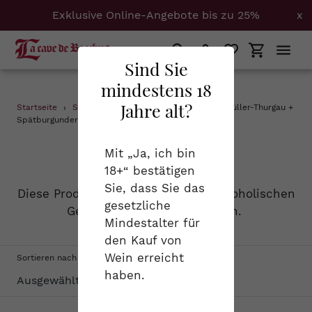
Exklusive Online-Angebote bis zu 25%
x
Suchen
Einloggen
Einkaufs
Sind Sie
mindestens 18
Direkt
Jahre alt?
Startseite
›
Schaumweine
›
Bretagne + Mosel + Müller-Thurgau +
zum
Spätburgunder
Inhalt
S
Schaumweine
Mit „Ja, ich bin
18+“ bestätigen
a
Sie, dass Sie das
Diese Produktgruppe vereint alle alkoholischen
m
gesetzliche
Getränke, die schön prickeln.
Mindestalter für
m
den Kauf von
l
Wein erreicht
Sortieren nach
haben.
u
n