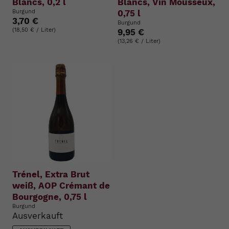
Blancs, 0,2 l
Blancs, Vin Mousseux,
Burgund
0,75 l
3,70 €
Burgund
(18,50 € / Liter)
9,95 €
(13,26 € / Liter)
Trénel, Extra Brut
weiß, AOP Crémant de
Bourgogne, 0,75 l
Burgund
Ausverkauft