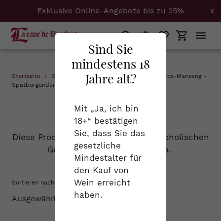
Exklusive Online-Angebote bis zu 25%
x
Suchen
Einloggen
Einkaufs
Sind Sie
mindestens 18
Direkt
Jahre alt?
Startseite
›
Schaumweine
›
Burgund + Gamay + Gros-Manseng +
zum
Spätburgunder
Inhalt
S
Schaumweine
Mit „Ja, ich bin
18+“ bestätigen
a
Sie, dass Sie das
Diese Produktgruppe vereint alle alkoholischen
m
gesetzliche
Getränke, die schön prickeln.
Mindestalter für
m
den Kauf von
l
Wein erreicht
Sortieren nach
haben.
u
n