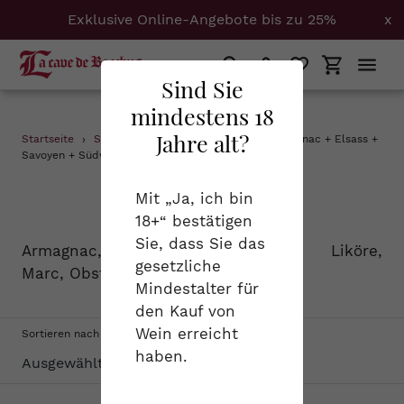
Exklusive Online-Angebote bis zu 25%
x
Suchen
Einloggen
Einkaufs
Sind Sie
mindestens 18
Direkt
Jahre alt?
Startseite
›
Spirituosen
›
0.35 + 1 + Burgund + Cognac + Elsass +
zum
Savoyen + Südwest + Trousseau
Inhalt
S
Spirituosen
Mit „Ja, ich bin
18+“ bestätigen
a
Sie, dass Sie das
Armagnac, Cognac, Calvados, Liköre,
m
gesetzliche
Marc, Obstbrand...
Mindestalter für
m
den Kauf von
l
Wein erreicht
Sortieren nach
haben.
u
n