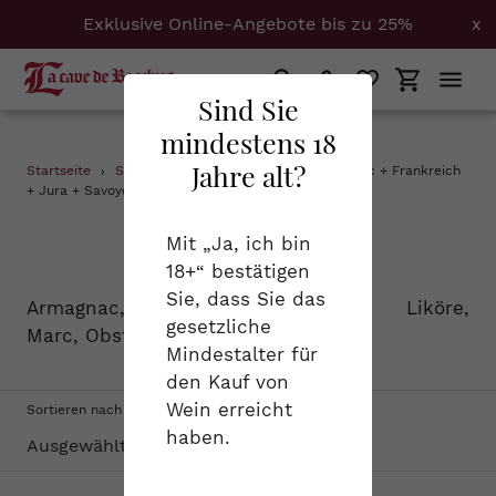
Exklusive Online-Angebote bis zu 25%
x
Suchen
Einloggen
Einkaufs
Sind Sie
mindestens 18
Direkt
Jahre alt?
Startseite
›
Spirituosen
›
0.5 + Armagnac + Cognac + Frankreich
zum
+ Jura + Savoyen + Südwest
Inhalt
S
Spirituosen
Mit „Ja, ich bin
18+“ bestätigen
a
Sie, dass Sie das
Armagnac, Cognac, Calvados, Liköre,
m
gesetzliche
Marc, Obstbrand...
Mindestalter für
m
den Kauf von
l
Wein erreicht
Sortieren nach
haben.
u
n