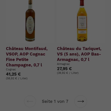
Château Montifaud,
Château du Tariquet,
VSOP, AOP Cognac
VS (5 ans), AOP Bas-
Fine Petite
Armagnac, 0,7 l
Champagne, 0,7 l
Armagnac
27,95 €
Cognac
(39,92 € / Liter)
41,25 €
(58,92 € / Liter)
Seite 1 von 7
Vorherige
Nächste
Seite
Seite