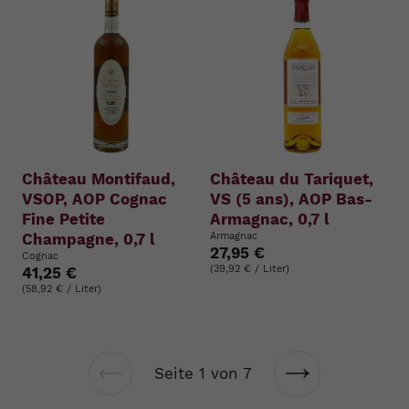
Château Montifaud,
Château du Tariquet,
VSOP, AOP Cognac
VS (5 ans), AOP Bas-
Fine Petite
Armagnac, 0,7 l
Champagne, 0,7 l
Armagnac
27,95 €
Cognac
(39,92 € / Liter)
41,25 €
(58,92 € / Liter)
Seite 1 von 7
Vorherige
Nächste
Seite
Seite