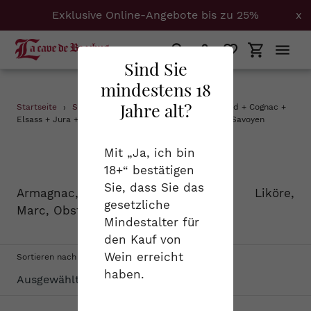
Exklusive Online-Angebote bis zu 25%
x
Suchen
Einloggen
Einkaufs
Sind Sie
mindestens 18
Direkt
Jahre alt?
Startseite
›
Spirituosen
›
0.7 + Armagnac + Burgund + Cognac +
zum
Elsass + Jura + Pinot Noir + Pinot noir + Pinot-Noir + Savoyen
Inhalt
S
Spirituosen
Mit „Ja, ich bin
18+“ bestätigen
a
Sie, dass Sie das
Armagnac, Cognac, Calvados, Liköre,
m
gesetzliche
Marc, Obstbrand...
Mindestalter für
m
den Kauf von
l
Wein erreicht
Sortieren nach
haben.
u
n