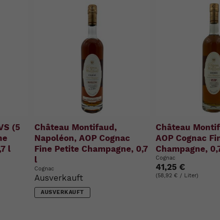
VS (5
Château Montifaud,
Château Montif
ne
Napoléon, AOP Cognac
AOP Cognac Fin
7 l
Fine Petite Champagne, 0,7
Champagne, 0,7
l
Cognac
41,25 €
Cognac
(58,92 € / Liter)
Ausverkauft
AUSVERKAUFT