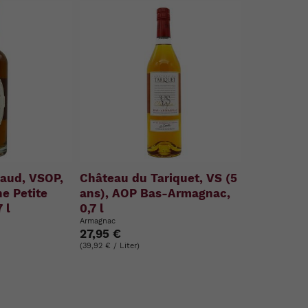
aud, VSOP,
Château du Tariquet, VS (5
e Petite
ans), AOP Bas-Armagnac,
 l
0,7 l
Armagnac
27,95 €
(39,92 € / Liter)