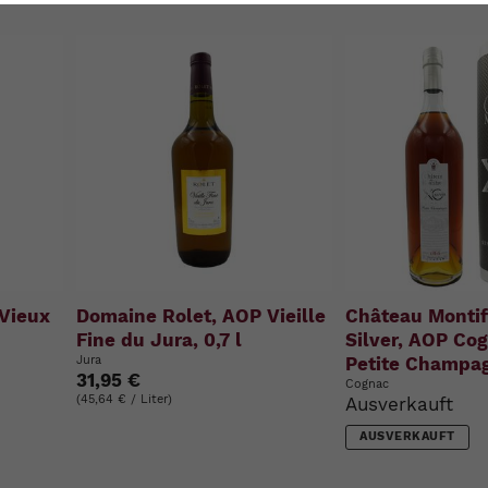
u
n
g
:
Vieux
Domaine Rolet, AOP Vieille
Château Montif
Fine du Jura, 0,7 l
Silver, AOP Co
Jura
Petite Champag
31,95 €
Cognac
(45,64 € / Liter)
Ausverkauft
AUSVERKAUFT