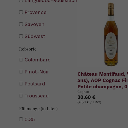
Languedoc-Roussillon
Provence
Savoyen
Südwest
Rebsorte
Colombard
Pinot-Noir
Château Montifaud, 
ans), AOP Cognac Fi
Poulsard
Petite champagne, 0,
Cognac
Trousseau
30,60 €
(43,71 € / Liter)
Füllmenge (in Liter)
0.35