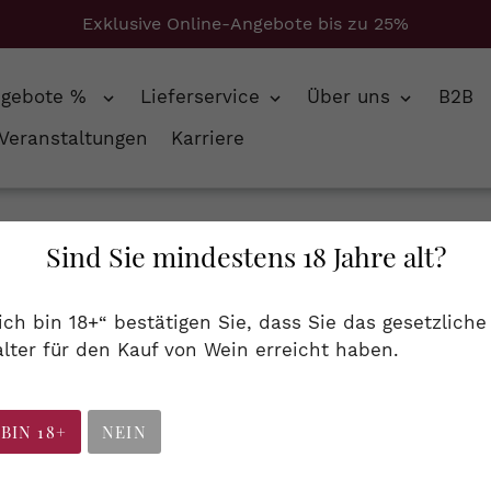
Exklusive Online-Angebote bis zu 25%
ngebote %
Lieferservice
Über uns
B2B
Veranstaltungen
Karriere
Sind Sie mindestens 18 Jahre alt?
S
Spirituosen
 ich bin 18+“ bestätigen Sie, dass Sie das gesetzliche
a
lter für den Kauf von Wein erreicht haben.
rc, Obstbrand...
m
m
 BIN 18+
NEIN
l