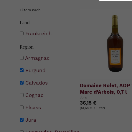
Filtern nach:
Land
Frankreich
Region
Armagnac
Burgund
Calvados
Domaine Rolet, AOP 
Marc d'Arbois, 0,7 l
Cognac
Jura
36,15 €
Elsass
(51,64 € / Liter)
Jura