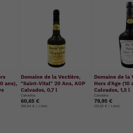
ors
Domaine de la Vectière,
Domaine de la 
0 ans),
"Saint-Vital" 20 Ans, AOP
Hors d'Age (10 
ys
Calvados, 0,7 l
Calvados, 1,5 l
Calvados
Calvados
60,65 €
79,95 €
(86,64 € / Liter)
(53,30 € / Liter)