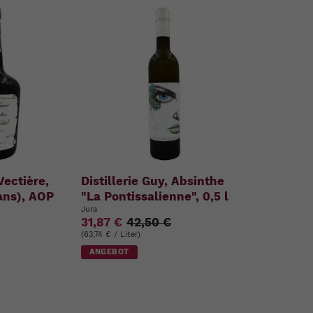
Vectière,
Distillerie Guy, Absinthe
ans), AOP
"La Pontissalienne", 0,5 l
Jura
31,87 €
42,50 €
(63,74 € / Liter)
ANGEBOT