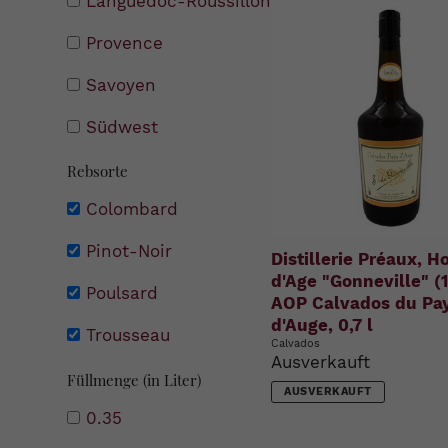
Languedoc-Roussillon
Provence
Savoyen
Südwest
Rebsorte
Colombard
Pinot-Noir
Distillerie Préaux, H
d'Age "Gonneville" (1
Poulsard
AOP Calvados du Pa
d'Auge, 0,7 l
Trousseau
Calvados
Ausverkauft
Füllmenge (in Liter)
AUSVERKAUFT
0.35