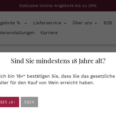
Exklusive Online-Angebote bis zu 25%
ngebote %
Lieferservice
Über uns
B2B
Veranstaltungen
Karriere
lombard + Jura + Pinot Noir + Pinot noir + Pinot-Noir + Poulsard + Troussea
Sind Sie mindestens 18 Jahre alt?
S
Spirituosen
 ich bin 18+“ bestätigen Sie, dass Sie das gesetzliche
a
lter für den Kauf von Wein erreicht haben.
rc, Obstbrand...
m
m
 BIN 18+
NEIN
l