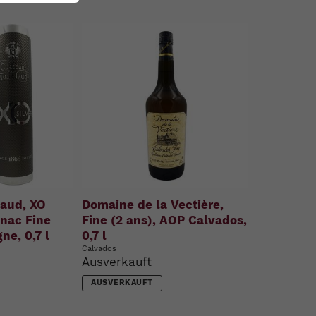
aud, XO
Domaine de la Vectière,
gnac Fine
Fine (2 ans), AOP Calvados,
ne, 0,7 l
0,7 l
Calvados
Ausverkauft
AUSVERKAUFT