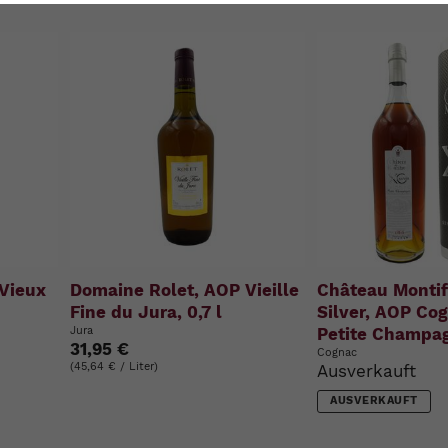
u
n
g
:
Vieux
Domaine Rolet, AOP Vieille
Château Montif
Fine du Jura, 0,7 l
Silver, AOP Co
Jura
Petite Champag
31,95 €
Cognac
(45,64 € / Liter)
Ausverkauft
AUSVERKAUFT