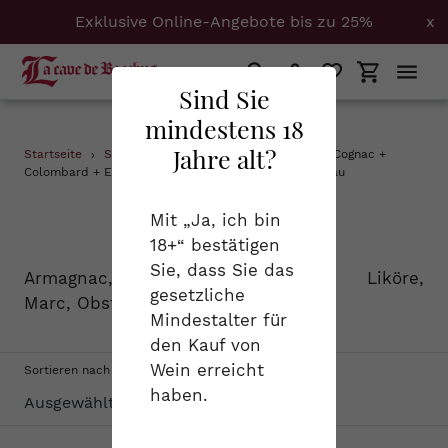
Exklusive Online-Angebote bis zu 25%
x
Suchen
Einloggen
Einkaufs
Sind Sie
mindestens 18
Direkt
Jahre alt?
Startseite
›
Spirituosen
›
Armagnac + Calvados + Cognac +
zum
Colombard + Elsass + Provence + Savoyen + Trousseau
Inhalt
S
Spirituosen
Mit „Ja, ich bin
18+“ bestätigen
a
Sie, dass Sie das
Armagnac, Cognac, Calvados, Liköre,
m
gesetzliche
Marc, Obstbrand...
Mindestalter für
m
den Kauf von
l
Wein erreicht
Sortieren nach
haben.
u
n