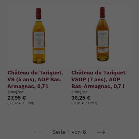
Château du Tariquet,
Château du Tariquet
VS (5 ans), AOP Bas-
VSOP (7 ans), AOP
Armagnac, 0,7 l
Bas-Armagnac, 0,7 l
Armagnac
Armagnac
27,95 €
36,25 €
(39,92 € / Liter)
(51,78 € / Liter)
Seite 1 von 6
Vorherige
Nächste