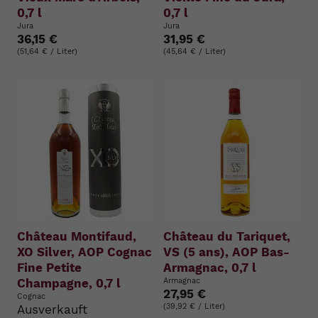
0,7 l
0,7 l
Jura
Jura
36,15 €
31,95 €
(51,64 € / Liter)
(45,64 € / Liter)
Château Montifaud,
Château du Tariquet,
XO Silver, AOP Cognac
VS (5 ans), AOP Bas-
Fine Petite
Armagnac, 0,7 l
Champagne, 0,7 l
Armagnac
27,95 €
Cognac
(39,92 € / Liter)
Ausverkauft