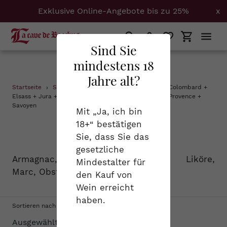
Exklusive Online-Angebote bis zu 25%
x
Suchen
Einloggen
Einkaufs
Sind Sie
mindestens 18
Jahre alt?
Direkt
Startseite
›
Spirituosen
›
Armagnac + Calvados + Colombard +
zum
Elsass + Jura + Pinot Noir + Pinot noir + Pinot-Noir + Provence +
Savoyen
Inhalt
Mit „Ja, ich bin
18+“ bestätigen
S
Spirituosen
Sie, dass Sie das
a
gesetzliche
Armagnac, Cognac, Calvados, Liköre,
Mindestalter für
m
Marc, Obstbrand...
den Kauf von
m
Wein erreicht
haben.
l
Sortieren nach
u