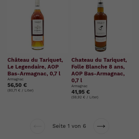
Château du Tariquet,
Chateau du Tariquet,
Le Legendaire, AOP
Folle Blanche 8 ans,
Bas-Armagnac, 0,7 l
AOP Bas-Armagnac,
Armagnac
0,7 l
56,50 €
Armagnac
(80,71 € / Liter)
41,95 €
(59,92 € / Liter)
Seite 1 von 6
Vorherige
Nächste
Seite
Seite