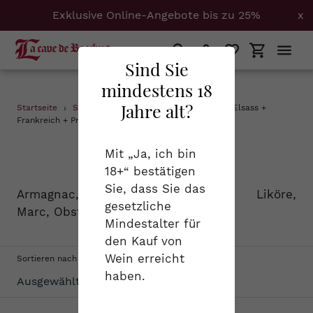
Exklusive Online-Angebote bis zu 25%
x
Suchen
Einloggen
Einkaufs
Sind Sie
mindestens 18
Direkt
Jahre alt?
Startseite
›
Spirituosen
›
Armagnac + Calvados + Elsass +
zum
Frankreich + Provence + Savoyen
Inhalt
S
Spirituosen
Mit „Ja, ich bin
18+“ bestätigen
a
Sie, dass Sie das
Armagnac, Cognac, Calvados, Liköre,
m
gesetzliche
Marc, Obstbrand...
Mindestalter für
m
den Kauf von
l
Wein erreicht
Sortieren nach
haben.
u
n