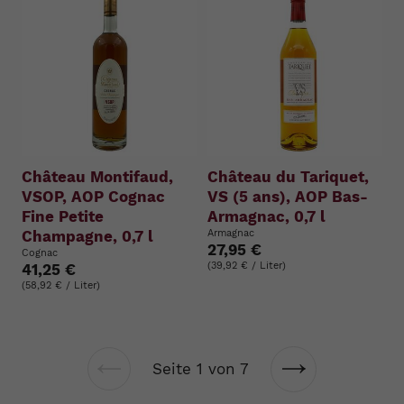
Château Montifaud,
Château du Tariquet,
VSOP, AOP Cognac
VS (5 ans), AOP Bas-
Fine Petite
Armagnac, 0,7 l
Champagne, 0,7 l
Armagnac
27,95 €
Cognac
(39,92 € / Liter)
41,25 €
(58,92 € / Liter)
Seite 1 von 7
Vorherige
Nächste
Seite
Seite