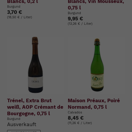
Blancs, 0,2 l
Blancs, Vin Mousseux,
Burgund
0,75 l
3,70 €
Burgund
(18,50 € / Liter)
9,95 €
(13,26 € / Liter)
Trénel, Extra Brut
Maison Préaux, Poiré
weiß, AOP Crémant de
Normand, 0,75 l
Bourgogne, 0,75 l
Calvados
8,45 €
Burgund
(11,26 € / Liter)
Ausverkauft