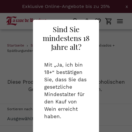
Exklusive Online-Angebote bis zu 25%
x
Suchen
Einloggen
Einkaufs
Sind Sie
mindestens 18
Direkt
Jahre alt?
Startseite
›
Schaumweine
›
Aligoté + Burgund + Calvados +
zum
Spätburgunder
Inhalt
S
Schaumweine
Mit „Ja, ich bin
18+“ bestätigen
a
Sie, dass Sie das
Diese Produktgruppe vereint alle alkoholischen
m
gesetzliche
Getränke, die schön prickeln.
Mindestalter für
m
den Kauf von
l
Wein erreicht
Sortieren nach
haben.
u
n