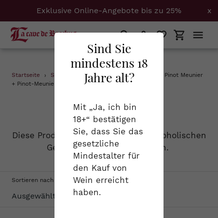
Exklusive Online-Angebote bis zu 25%
x
Suchen
Einloggen
Einkaufs
Sind Sie
mindestens 18
Direkt
Jahre alt?
Startseite
›
Schaumweine
›
Burgund + Calvados + Pinot Meunier
zum
+ Pinot-Meunier + Spätburgunder
Inhalt
S
Schaumweine
Mit „Ja, ich bin
18+“ bestätigen
a
Sie, dass Sie das
Diese Produktgruppe vereint alle alkoholischen
m
gesetzliche
Getränke, die schön prickeln.
Mindestalter für
m
den Kauf von
l
Wein erreicht
Sortieren nach
haben.
u
n