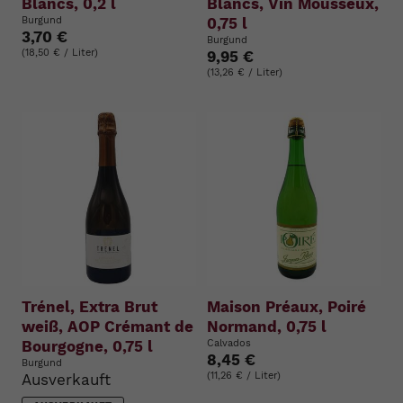
Blancs, 0,2 l
Blancs, Vin Mousseux,
Burgund
0,75 l
3,70 €
Burgund
(18,50 € / Liter)
9,95 €
(13,26 € / Liter)
Trénel, Extra Brut
Maison Préaux, Poiré
weiß, AOP Crémant de
Normand, 0,75 l
Bourgogne, 0,75 l
Calvados
8,45 €
Burgund
(11,26 € / Liter)
Ausverkauft