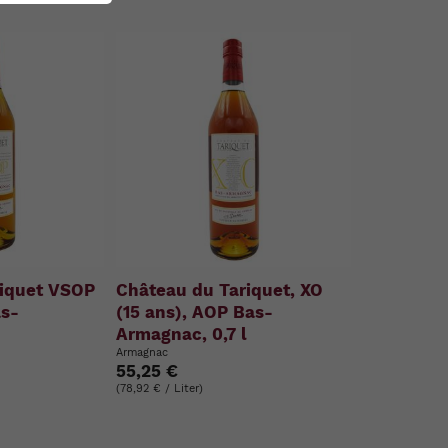
riquet VSOP
Château du Tariquet, XO
as-
(15 ans), AOP Bas-
l
Armagnac, 0,7 l
Armagnac
55,25 €
(78,92 € / Liter)