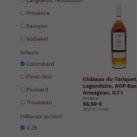
Languedoc-Roussillon
Provence
Savoyen
Südwest
Rebsorte
Colombard
Pinot-Noir
Château du Tariquet
Legendaire, AOP Bas
Poulsard
Armagnac, 0,7 l
Armagnac
Trousseau
56,50 €
(80,71 € / Liter)
Füllmenge (in Liter)
0.35