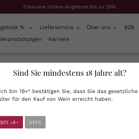
Exklusive Online-Angebote bis zu 25%
ngebote %
Lieferservice
Über uns
B2B
Veranstaltungen
Karriere
+ Colombard
Sind Sie mindestens 18 Jahre alt?
S
Spirituosen
 ich bin 18+“ bestätigen Sie, dass Sie das gesetzliche
a
lter für den Kauf von Wein erreicht haben.
rc, Obstbrand...
m
m
 BIN 18+
NEIN
l