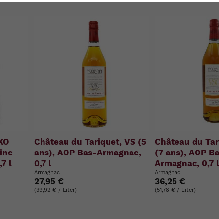
u
n
g
:
 XO
Château du Tariquet, VS (5
Château du Ta
ine
ans), AOP Bas-Armagnac,
(7 ans), AOP B
7 l
0,7 l
Armagnac, 0,7 
Armagnac
Armagnac
27,95 €
36,25 €
(39,92 € / Liter)
(51,78 € / Liter)