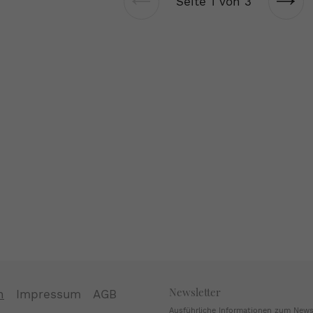
Seite 1 von 3
Vorherige
Näch
Seite
Seit
Newsletter
n
Impressum
AGB
Ausführliche Informationen zum Newsl