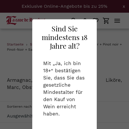
Exklusive Online-Angebote bis zu 25%
x
Suchen
Einloggen
Einkaufs
Sind Sie
mindestens 18
Direkt
Jahre alt?
Startseite
›
Spirituosen
›
1.5 + Burgund + Pinot Noir + Pinot noir +
zum
Pinot-Noir + Savoyen
Inhalt
S
Spirituosen
Mit „Ja, ich bin
18+“ bestätigen
a
Sie, dass Sie das
Armagnac, Cognac, Calvados, Liköre,
m
gesetzliche
Marc, Obstbrand...
Mindestalter für
m
den Kauf von
l
Wein erreicht
Sortieren nach
haben.
u
n