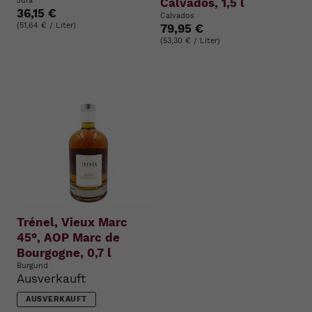
Jura
Calvados, 1,5 l
36,15 €
Calvados
(51,64 € / Liter)
79,95 €
(53,30 € / Liter)
Trénel, Vieux Marc
45°, AOP Marc de
Bourgogne, 0,7 l
Burgund
Ausverkauft
AUSVERKAUFT