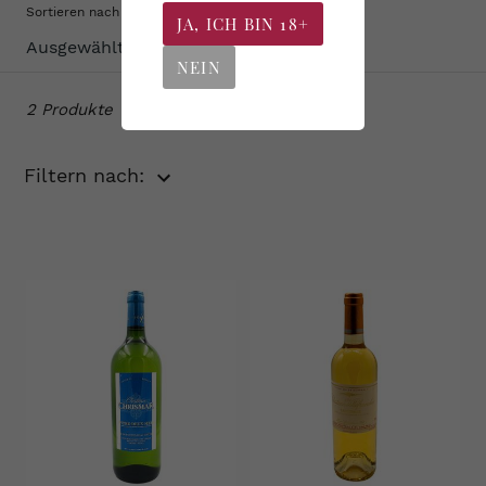
Sortieren nach
JA, ICH BIN 18+
:
NEIN
2 Produkte
Filtern nach: