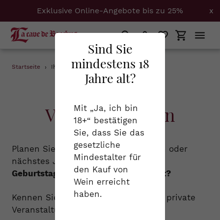
Exklusive Online-Angebote bis zu 25%
x
Suchen
Einloggen
Einkaufs
Sind Sie
mindestens 18
Direkt
Startseite
›
Ihre private Veranstaltungen
Jahre alt?
zum
Ihre private
Inhalt
Veranstaltungen
Mit „Ja, ich bin
18+“ bestätigen
Sie, dass Sie das
gesetzliche
Planen Sie in den nächsten Monaten oder
Mindestalter für
nächstes Jahr eine
Familienfeier
,
den Kauf von
Geburtstagsparty
oder eine
Hochzeit?
Wein erreicht
haben.
Kennen Sie schon unser Angebot für private
Veranstaltungen?