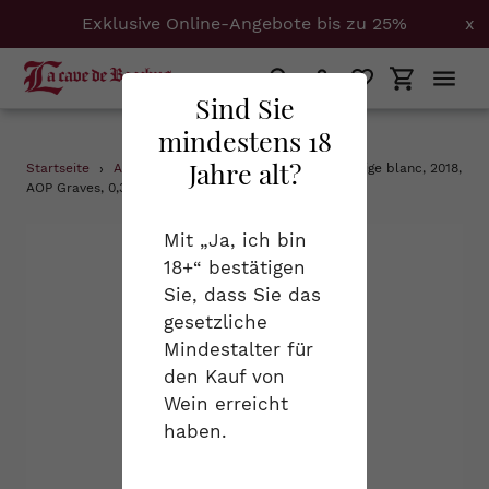
Exklusive Online-Angebote bis zu 25%
x
Suchen
Einloggen
Einkaufs
Sind Sie
mindestens 18
Direkt
Jahre alt?
Startseite
›
Alle Weine
›
Château de Callac, Prestige blanc, 2018,
zum
AOP Graves, 0,375 l
Inhalt
Mit „Ja, ich bin
18+“ bestätigen
Sie, dass Sie das
gesetzliche
Mindestalter für
den Kauf von
Wein erreicht
haben.