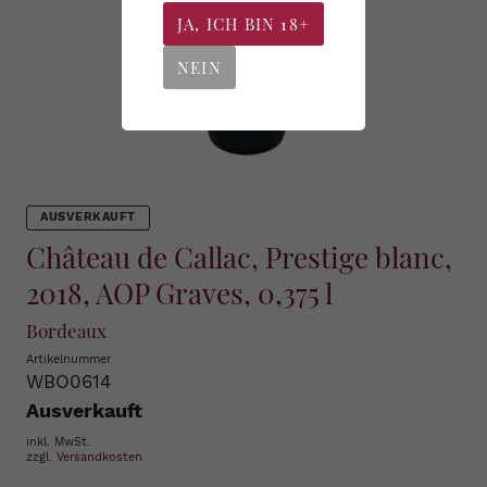
JA, ICH BIN 18+
NEIN
AUSVERKAUFT
Château de Callac, Prestige blanc,
2018, AOP Graves, 0,375 l
Bordeaux
Artikelnummer
WBO0614
Ausverkauft
inkl. MwSt.
zzgl.
Versandkosten