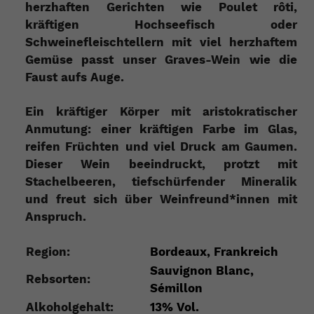
herzhaften Gerichten wie Poulet rôti,
kräftigen Hochseefisch oder
Schweinefleischtellern mit viel herzhaftem
Gemüse passt unser Graves-Wein wie die
Faust aufs Auge.
Ein kr
ä
ftiger K
ö
rper mit aristokratischer
Anmutung:
einer kräftigen Farbe im Glas
,
reifen Fr
ü
chten
und viel Druck am Gaumen.
Dieser Wein beeindruckt, protzt mit
Stachelbeeren, tiefsch
ü
rfender Mineralik
und freut sich
ü
ber Weinfreund*innen mit
Anspruch.
Region:
Bordeaux, Frankreich
Sauvignon Blanc,
Rebsorten:
Sémillon
Alkoholgehalt:
13% Vol.