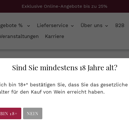
Exklusive Online-Angebote bis zu 25%
ngebote %
Lieferservice
Über uns
B2B
Veranstaltungen
Karriere
Pey, rosé, 2024, AOP Bordeaux, 0,75 l
Sind Sie mindestens 18 Jahre alt?
Château Tertre de
 ich bin 18+“ bestätigen Sie, dass Sie das gesetzliche
AOP Bordeaux, 0,7
lter für den Kauf von Wein erreicht haben.
Bordeaux
Artikelnummer
WBO0302
 BIN 18+
NEIN
5,70 €
(7,60 € / 1 Liter)