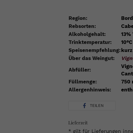
Region:
Bord
Rebsorten:
Cabe
Alkoholgehalt:
13% 
Trinktemperatur:
10°C
Speisenempfehlung:
kurz
Über das Weingut:
Vign
Vign
Abfüller:
Cant
Füllmenge:
750 
Allergenhinweis:
enth
TEILEN
Lieferzeit
* gilt für Lieferungen in