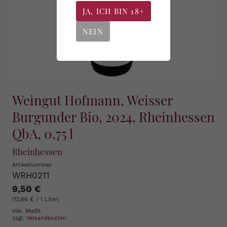
JA, ICH BIN 18+
NEIN
Weingut Hofmann, Weisser
Burgunder Bio, 2024, Rheinhessen
QbA, 0,75 l
Rheinhessen
Artikelnummer
WRH0211
9,50 €
(12,66 € / 1 Liter)
inkl. MwSt.
zzgl.
Versandkosten