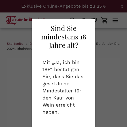
Exklusive Online-Angebote bis zu 25%
x
Suchen
Einloggen
Einkaufs
Sind Sie
mindestens 18
Direkt
Jahre alt?
Startseite
›
Bioweine
›
Weingut Hofmann, Weisser Burgunder Bio,
zum
2024, Rheinhessen QbA, 0,75 l
Inhalt
Mit „Ja, ich bin
18+“ bestätigen
Sie, dass Sie das
gesetzliche
Mindestalter für
den Kauf von
Wein erreicht
haben.