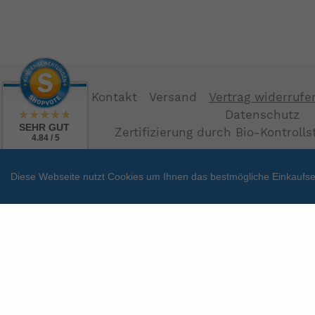
Kontakt
Versand
Vertrag widerrufe
Datenschutz
SEHR GUT
Zertifizierung durch Bio-Kontroll
4.84 / 5
aus 38 Bewertungen
bei: shopvote.de
Diese Webseite nutzt Cookies um Ihnen das bestmögliche Einkaufser
Zahlungsarten