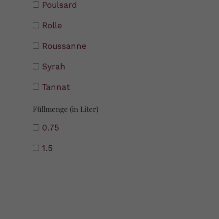
Poulsard
Rolle
Roussanne
Syrah
Tannat
Füllmenge (in Liter)
0.75
1.5