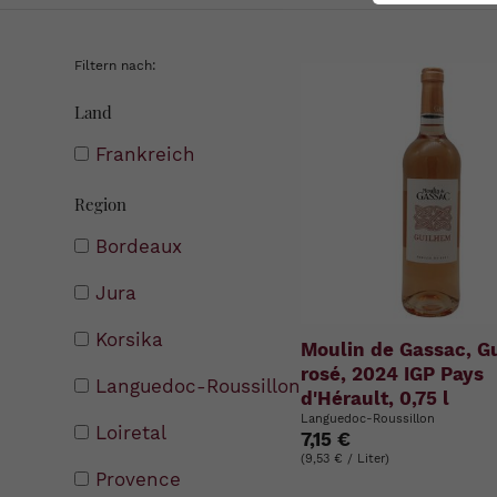
Filtern nach:
Land
Frankreich
Region
Bordeaux
Jura
Korsika
Moulin de Gassac, G
rosé, 2024 IGP Pays
Languedoc-Roussillon
d'Hérault, 0,75 l
Languedoc-Roussillon
Loiretal
7,15 €
(9,53 € / Liter)
Provence