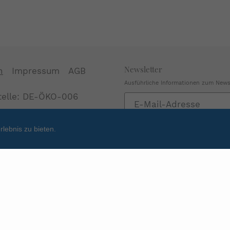
Newsletter
n
Impressum
AGB
Ausführliche Informationen zum Newsl
stelle: DE-ÖKO-006
Abonnieren
Sie
unsere
lebnis zu bieten.
Mailingliste