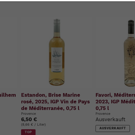
u
n
g
:
uilhem
Estandon, Brise Marine
Favori, Méditer
rosé, 2025, IGP Vin de Pays
2023, IGP Médi
de Méditerranée, 0,75 l
0,75 l
Provence
Provence
6,50 €
Ausverkauft
(8,66 € / Liter)
AUSVERKAUFT
TOP