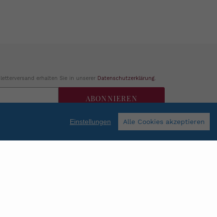
etterversand erhalten Sie in unserer
Datenschutzerklärung
.
ABONNIEREN
Einstellungen
Alle Cookies akzeptieren
Facebook
Instagram
Shop erstellt mit VersaCommerce.