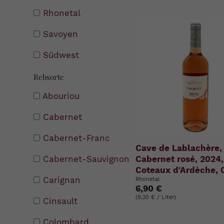
Rhonetal
Savoyen
Südwest
Rebsorte
Abouriou
Cabernet
Cabernet-Franc
Cave de Lablachère,
Cabernet rosé, 2024,
Cabernet-Sauvignon
Coteaux d'Ardèche, 0
Carignan
Rhonetal
6,90 €
(9,20 € / Liter)
Cinsault
Colombard