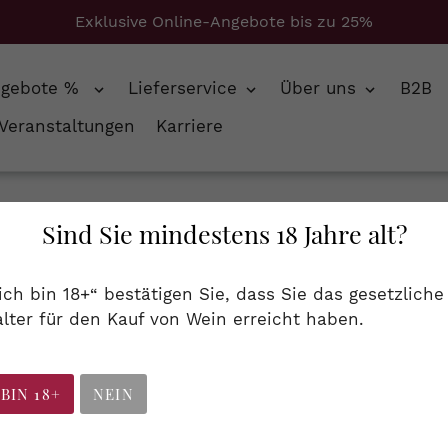
Exklusive Online-Angebote bis zu 25%
ngebote %
Lieferservice
Über uns
B2B
Veranstaltungen
Karriere
Sind Sie mindestens 18 Jahre alt?
S
Französische Roséweine
 ich bin 18+“ bestätigen Sie, dass Sie das gesetzliche
a
lter für den Kauf von Wein erreicht haben.
m in den wärmeren südlichen Regionen verbreitet, wo
m
rfrischend schmeckt und dennoch Ähnlichkeit mit 
m
 BIN 18+
NEIN
l