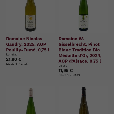
Domaine Nicolas
Domaine W.
Gaudry, 2025, AOP
Gisselbrecht, Pinot
Pouilly-Fumé, 0,75 l
Blanc Tradition Bio
Loiretal
Médaille d'Or, 2024,
21,90 €
AOP d'Alsace, 0,75 l
(29,20 € / Liter)
Elsass
11,95 €
(15,93 € / Liter)