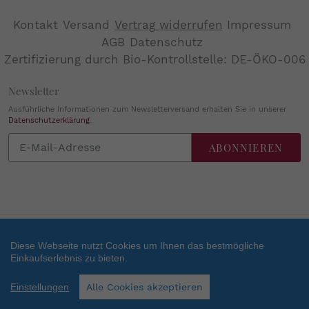
Kontakt
Versand
Vertrag widerrufen
Impressum
AGB
Datenschutz
Zertifizierung durch Bio-Kontrollstelle: DE-ÖKO-006
Newsletter
Ausführliche Informationen zum Newsletterversand erhalten Sie in unserer
Datenschutzerklärung
.
Abonnieren
ABONNIEREN
Sie
unsere
Mailingliste
Diese Webseite nutzt Cookies um Ihnen das bestmögliche
Zahlungsarten
Einkaufserlebnis zu bieten.
SEHR GUT
(4.84 / 5)
Facebook
Instagram
Einstellungen
Alle Cookies akzeptieren
aus
38
Bewertungen bei: shopvote.de ⓘ
Informationen zur Echtheit der Bewertungen