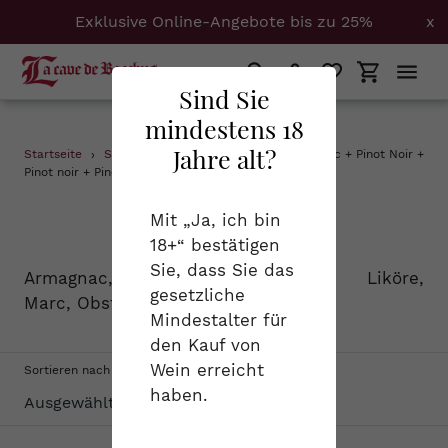
Exklusive Online-Angebote bis zu 25%
x
Suchen
Einloggen
Einkaufs
Sind Sie
mindestens 18
Direkt
Jahre alt?
Startseite
›
Spirituosen
›
0.35 + Calvados + Cognac + Pinot Noir +
zum
Pinot noir + Pinot-Noir
Inhalt
S
Spirituosen
Mit „Ja, ich bin
18+“ bestätigen
a
Sie, dass Sie das
Armagnac, Cognac, Calvados, Liköre,
m
gesetzliche
Marc, Obstbrand...
Mindestalter für
m
den Kauf von
l
Wein erreicht
Sortieren nach
haben.
u
n