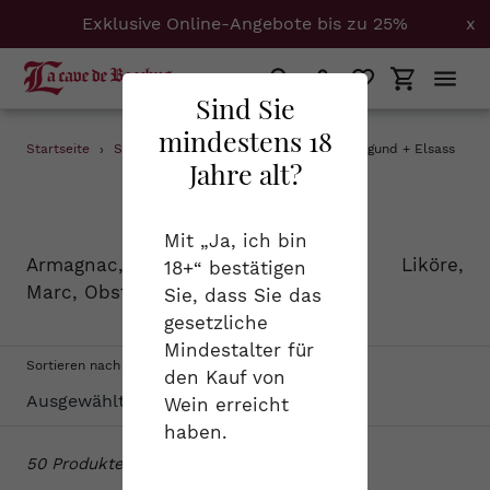
Exklusive Online-Angebote bis zu 25%
x
Suchen
Einloggen
Einkaufs
Sind Sie
mindestens 18
Direkt
Startseite
›
Spirituosen
›
0.7 + 1 + Armagnac + Burgund + Elsass
Jahre alt?
zum
S
Spirituosen
Inhalt
a
Mit „Ja, ich bin
Armagnac, Cognac, Calvados, Liköre,
18+“ bestätigen
m
Marc, Obstbrand...
Sie, dass Sie das
m
gesetzliche
Mindestalter für
l
Sortieren nach
den Kauf von
u
Wein erreicht
haben.
n
50 Produkte
g