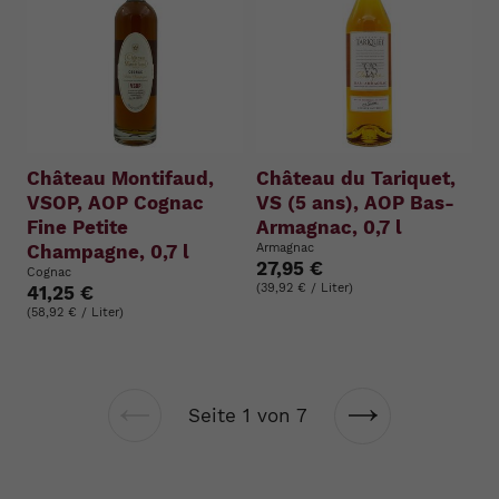
Château Montifaud,
Château du Tariquet,
VSOP, AOP Cognac
VS (5 ans), AOP Bas-
Fine Petite
Armagnac, 0,7 l
Champagne, 0,7 l
Armagnac
27,95 €
Cognac
(39,92 € / Liter)
41,25 €
(58,92 € / Liter)
Seite 1 von 7
Vorherige
Nächste
Seite
Seite