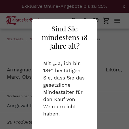
Exklusive Online-Angebote bis zu 25%
x
Suchen
Einloggen
Einkaufs
Sind Sie
mindestens 18
Direkt
Startseite
›
Spirituosen
›
1 + 1.5 + Calvados + Elsass
Jahre alt?
zum
S
Spirituosen
Inhalt
a
Mit „Ja, ich bin
Armagnac, Cognac, Calvados, Liköre,
18+“ bestätigen
m
Marc, Obstbrand...
Sie, dass Sie das
m
gesetzliche
Mindestalter für
l
Sortieren nach
den Kauf von
u
Wein erreicht
haben.
n
28 Produkte
g