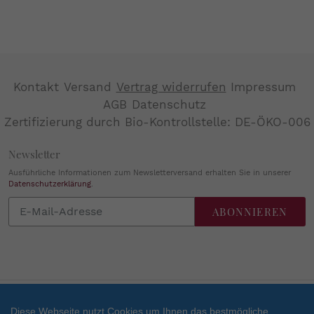
Kontakt
Versand
Vertrag widerrufen
Impressum
AGB
Datenschutz
Zertifizierung durch Bio-Kontrollstelle: DE-ÖKO-006
Newsletter
Ausführliche Informationen zum Newsletterversand erhalten Sie in unserer
Datenschutzerklärung
.
Abonnieren
ABONNIEREN
Sie
unsere
Mailingliste
Diese Webseite nutzt Cookies um Ihnen das bestmögliche
Zahlungsarten