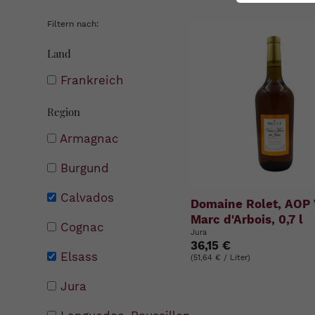
Filtern nach:
Land
Frankreich
Region
Armagnac
Burgund
Calvados
Domaine Rolet, AOP 
Marc d'Arbois, 0,7 l
Cognac
Jura
36,15 €
Elsass
(51,64 € / Liter)
Jura