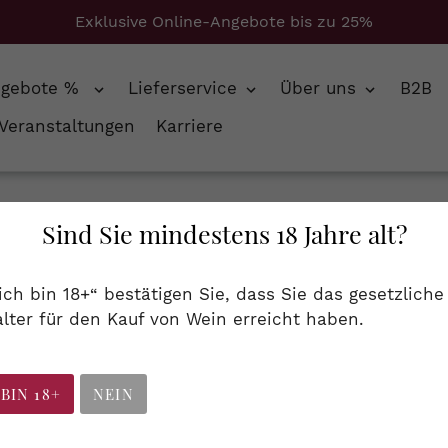
Exklusive Online-Angebote bis zu 25%
ngebote %
Lieferservice
Über uns
B2B
Veranstaltungen
Karriere
 Trousseau
Sind Sie mindestens 18 Jahre alt?
S
Spirituosen
 ich bin 18+“ bestätigen Sie, dass Sie das gesetzliche
a
lter für den Kauf von Wein erreicht haben.
rc, Obstbrand...
m
m
 BIN 18+
NEIN
l