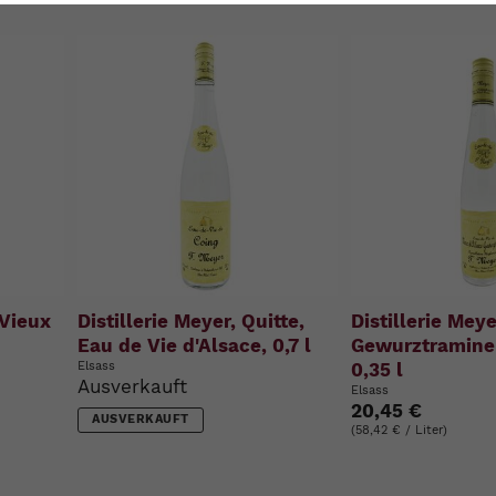
u
n
g
:
Vieux
Distillerie Meyer, Quitte,
Distillerie Mey
Eau de Vie d'Alsace, 0,7 l
Gewurztraminer
Elsass
0,35 l
Ausverkauft
Elsass
20,45 €
AUSVERKAUFT
(58,42 € / Liter)