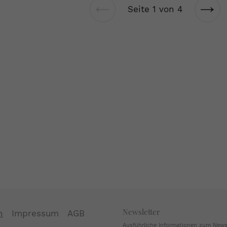
Seite 1 von 4
Vorherige
Näch
Seite
Seit
Newsletter
n
Impressum
AGB
Ausführliche Informationen zum Newsl