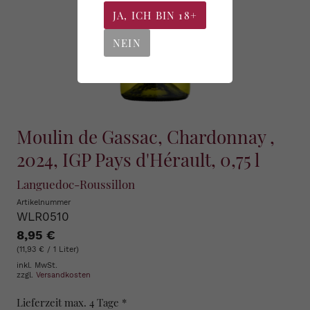
JA, ICH BIN 18+
NEIN
Moulin de Gassac, Chardonnay ,
2024, IGP Pays d'Hérault, 0,75 l
Languedoc-Roussillon
Artikelnummer
WLR0510
8,95 €
(11,93 € / 1 Liter)
inkl. MwSt.
zzgl.
Versandkosten
Lieferzeit max. 4 Tage *