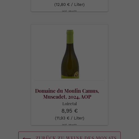
(12,80 € / Liter)
inkl. MwSt.
Domaine
du
Moulin
Camus,
Muscadet,
2024,
AOP
Muscadet
Sèvre
Domaine du Moulin Camus,
et
Muscadet, 2024, AOP
Maine
Muscadet Sèvre et Maine sur
Loiretal
sur
lie, 0,75 l
8,95 €
lie,
(11,93 € / Liter)
0,75
inkl. MwSt.
l
ZURÜCK ZU WEINE DES MONATS