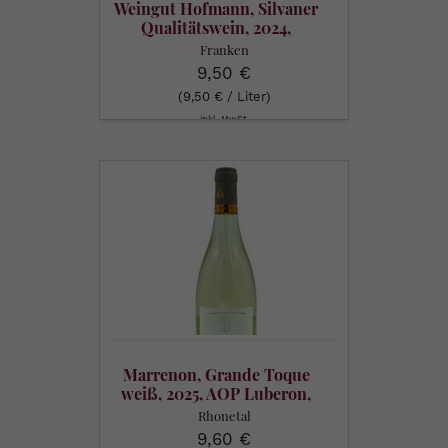
Weingut Hofmann, Silvaner
Qualitätswein, 2024,
Deutscher Prädikätswein, 1 l
Franken
9,50 €
(9,50 € / Liter)
inkl. MwSt.
Marrenon,
Grande
Toque
weiß,
2025,
AOP
Luberon,
0,75
l
Marrenon, Grande Toque
weiß, 2025, AOP Luberon,
0,75 l
Rhonetal
9,60 €