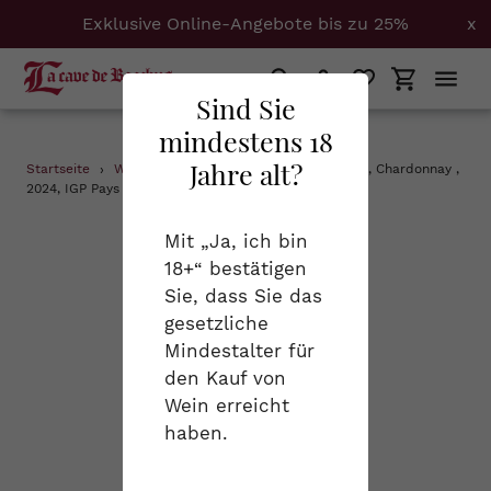
Exklusive Online-Angebote bis zu 25%
x
Suchen
Einloggen
Einkaufs
Sind Sie
mindestens 18
Direkt
Jahre alt?
Startseite
›
Weine des Monats
›
Moulin de Gassac, Chardonnay ,
zum
2024, IGP Pays d'Hérault, 0,75 l
Inhalt
Mit „Ja, ich bin
18+“ bestätigen
Sie, dass Sie das
gesetzliche
Mindestalter für
den Kauf von
Wein erreicht
haben.