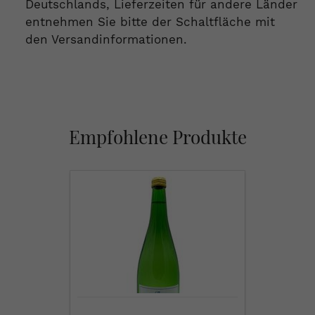
Deutschlands, Lieferzeiten für andere Länder
entnehmen Sie bitte der Schaltfläche mit
den Versandinformationen.
Empfohlene Produkte
Weingut
Hofmann,
Silvaner
Qualitätswein,
2024,
Deutscher
Prädikätswein,
1
l