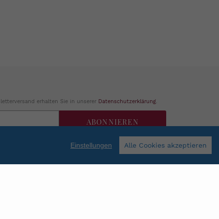
etterversand erhalten Sie in unserer
Datenschutzerklärung
.
ABONNIEREN
Einstellungen
Alle Cookies akzeptieren
Facebook
Instagram
Shop erstellt mit VersaCommerce.