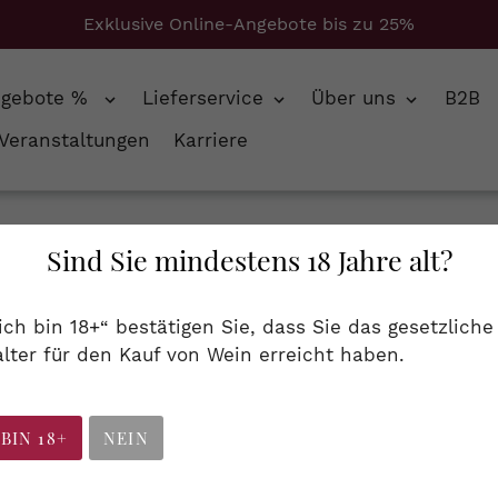
Exklusive Online-Angebote bis zu 25%
ngebote %
Lieferservice
Über uns
B2B
Veranstaltungen
Karriere
Sind Sie mindestens 18 Jahre alt?
Domaine de Roux
 ich bin 18+“ bestätigen Sie, dass Sie das gesetzliche
lter für den Kauf von Wein erreicht haben.
nbesitz werden heute etwas mehr als 20 Hektar Fläc
 Rebsorte „Rouassane“, deren Name die Farbe der rei
gem Lagerpotential. Früh getrunken kommen wir in e
 BIN 18+
NEIN