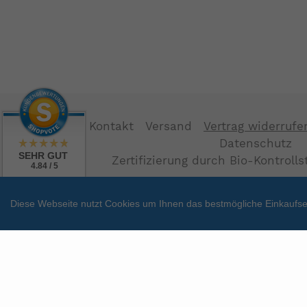
Kontakt
Versand
Vertrag widerrufe
Datenschutz
SEHR GUT
Zertifizierung durch Bio-Kontroll
4.84 / 5
aus 38 Bewertungen
bei: shopvote.de
Diese Webseite nutzt Cookies um Ihnen das bestmögliche Einkaufser
Zahlungsarten