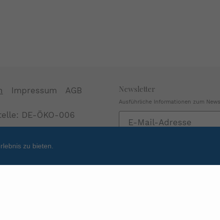
Newsletter
n
Impressum
AGB
Ausführliche Informationen zum Newsl
stelle: DE-ÖKO-006
Abonnieren
Sie
unsere
lebnis zu bieten.
Mailingliste