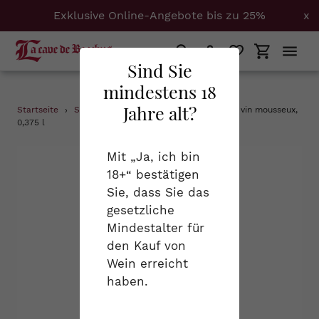
Exklusive Online-Angebote bis zu 25%
x
Suchen
Einloggen
Einkaufs
Sind Sie
mindestens 18
Direkt
Jahre alt?
Startseite
›
Schaumweine
›
Bouvet Ladubay, 1851, vin mousseux,
zum
0,375 l
Inhalt
Mit „Ja, ich bin
18+“ bestätigen
Sie, dass Sie das
gesetzliche
Mindestalter für
den Kauf von
Wein erreicht
haben.