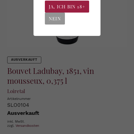
JA, ICH BIN 18+
NEIN
AUSVERKAUFT
Bouvet Ladubay, 1851, vin
mousseux, 0,375 l
Loiretal
Artikelnummer
SLO0104
Ausverkauft
inkl. MwSt.
zzgl.
Versandkosten