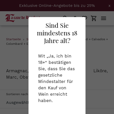
Exklusive Online-Angebote bis zu 25%
x
Suchen
Einloggen
Einkaufs
Sind Sie
mindestens 18
Direkt
Jahre alt?
Startseite
›
Spirituosen
›
0.5 + Armagnac + Burgund + Calvados +
zum
Colombard + Elsass + Provence + Savoyen
Inhalt
S
Spirituosen
Mit „Ja, ich bin
18+“ bestätigen
a
Sie, dass Sie das
Armagnac, Cognac, Calvados, Liköre,
m
gesetzliche
Marc, Obstbrand...
Mindestalter für
m
den Kauf von
l
Wein erreicht
Sortieren nach
haben.
u
n