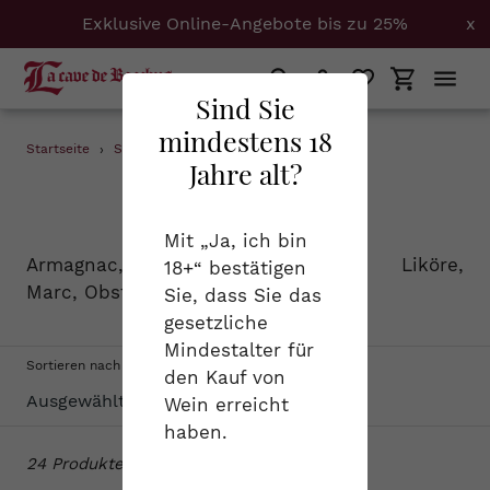
Exklusive Online-Angebote bis zu 25%
x
Suchen
Einloggen
Einkaufs
Sind Sie
mindestens 18
Direkt
Startseite
›
Spirituosen
›
1.5 + Elsass + Savoyen
Jahre alt?
zum
S
Spirituosen
Inhalt
a
Mit „Ja, ich bin
Armagnac, Cognac, Calvados, Liköre,
18+“ bestätigen
m
Marc, Obstbrand...
Sie, dass Sie das
m
gesetzliche
Mindestalter für
l
Sortieren nach
den Kauf von
u
Wein erreicht
haben.
n
24 Produkte
g