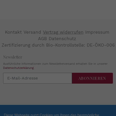
Kontakt
Versand
Vertrag widerrufen
Impressum
AGB
Datenschutz
Zertifizierung durch Bio-Kontrollstelle: DE-ÖKO-006
Newsletter
Ausführliche Informationen zum Newsletterversand erhalten Sie in unserer
Datenschutzerklärung
.
Abonnieren
ABONNIEREN
Sie
unsere
Mailingliste
Diese Webseite nutzt Cookies um Ihnen das bestmögliche
Zahlungsarten