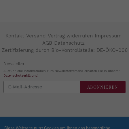
Kontakt
Versand
Vertrag widerrufen
Impressum
AGB
Datenschutz
Zertifizierung durch Bio-Kontrollstelle: DE-ÖKO-006
Newsletter
Ausführliche Informationen zum Newsletterversand erhalten Sie in unserer
Datenschutzerklärung
.
Abonnieren
ABONNIEREN
Sie
unsere
Mailingliste
Diese Webseite nutzt Cookies um Ihnen das bestmögliche
Zahlungsarten