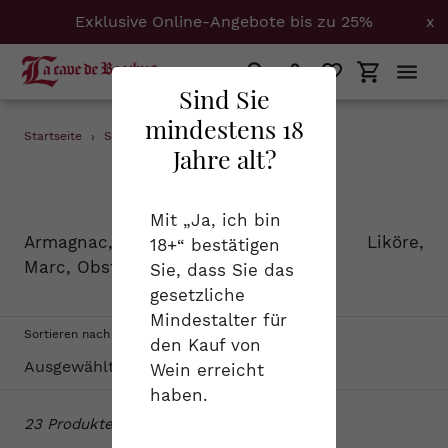
Exklusive Online-Angebote bis zu 25%
x
Suchen
Einloggen
Einkaufs
Sind Sie
mindestens 18
Direkt
Startseite
›
Spirituosen
›
Elsass + Savoyen
Jahre alt?
zum
S
Spirituosen
Inhalt
a
Mit „Ja, ich bin
Armagnac, Cognac, Calvados, Liköre,
18+“ bestätigen
m
Marc, Obstbrand...
Sie, dass Sie das
m
gesetzliche
Mindestalter für
l
Sortieren nach
den Kauf von
u
Wein erreicht
haben.
n
23 Produkte
g